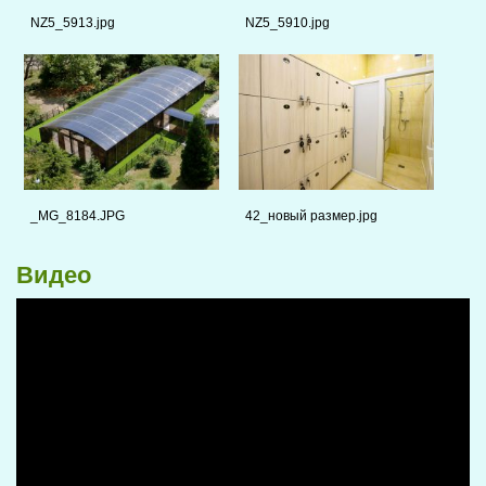
NZ5_5913.jpg
NZ5_5910.jpg
_MG_8184.JPG
42_новый размер.jpg
Видео