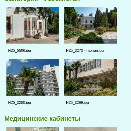
NZ5_5506.jpg
NZ5_3273 — копия.jpg
NZ5_3200.jpg
NZ5_3269.jpg
Медицинские кабинеты